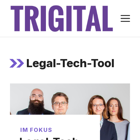
Zum
Inhalt
M
springen
Legal-Tech-Tool
IM FOKUS