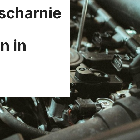
charnie
 in