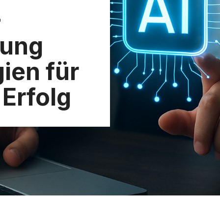
-
rung
ien für
 Erfolg