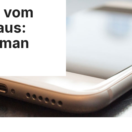
l vom
aus:
e man