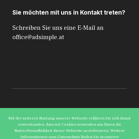
Sie möchten mit uns in Kontakt treten?
Schreiben Sie uns eine E-Mail an
office@adsimple.at
© 2026 AdSimple
Mit der weiteren Nutzung unserer Webseite erklären Sie sich damit
einverstanden, dass wir Cookies verwenden um Ihnen die
Datenschutzerklärung
Impressum
Nutzerfreundlichkeit dieser Webseite zu verbessern. Weitere
Informationen zum Datenschutz finden Sie in unserer