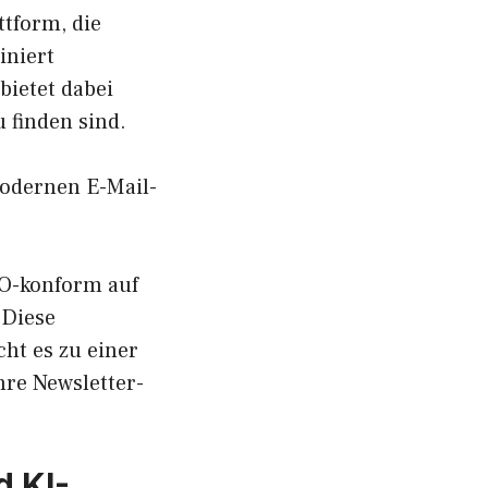
ttform, die
iniert
ietet dabei
 finden sind.
modernen E-Mail-
VO-konform auf
 Diese
ht es zu einer
re Newsletter-
d KI-