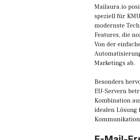
Mailaura.io posi
speziell für KM
modernste Techn
Features, die n
Von der einfach
Automatisierung
Marketings ab.
Besonders hervo
EU-Servern betri
Kombination aus
idealen Lösung 
Kommunikation 
E-Mail-Er