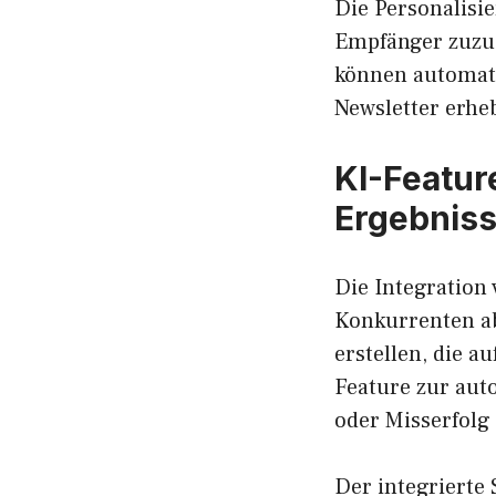
Die Personalisi
Empfänger zuzu
können automati
Newsletter erheb
KI-Featur
Ergebnis
Die Integration 
Konkurrenten ab
erstellen, die a
Feature zur aut
oder Misserfolg
Der integrierte