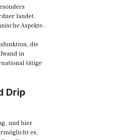
besonders
rdner landet.
hnische Aspekte.
sfunktion, die
ufwand in
national tätige
d Drip
ng, und hier
ermöglicht es,