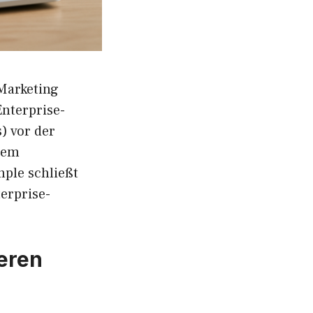
-Marketing
nterprise-
) vor der
nem
mple schließt
erprise-
eren