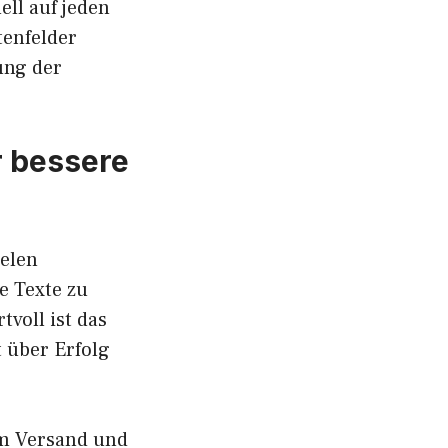
ell auf jeden
enfelder
ung der
r bessere
ielen
e Texte zu
tvoll ist das
t über Erfolg
em Versand und