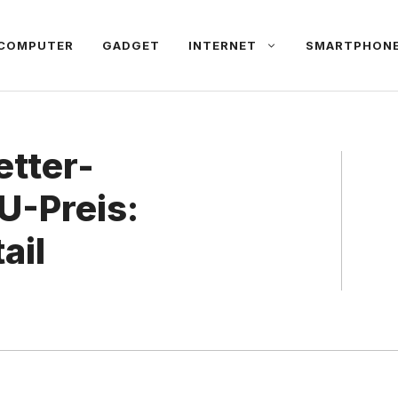
COMPUTER
GADGET
INTERNET
SMARTPHON
etter-
U-Preis:
ail