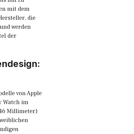
ken mit dem
ersteller, die
rund werden
tel der
endesign:
delle von Apple
y Watch im
46 Millimeter)
 weiblichen
endigen