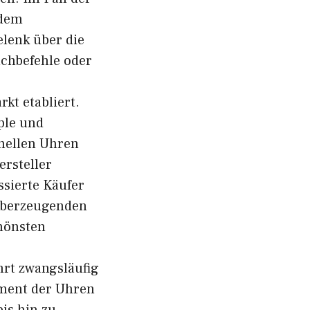
 dem
lenk über die
uchbefehle oder
kt etabliert.
ple und
onellen Uhren
ersteller
ssierte Käufer
 überzeugenden
chönsten
hrt zwangsläufig
gment der Uhren
is hin zu