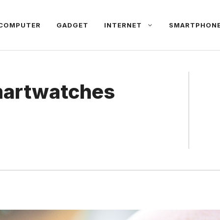
COMPUTER
GADGET
INTERNET
SMARTPHON
martwatches