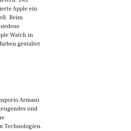
erte Apple ein
ell. Beim
chiedene
pple Watch in
arben gestaltet
 Emporio Armani
rzeugendes und
he
en Technologien.