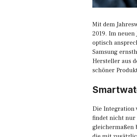
Mit dem Jahresw
2019. Im neuen 
optisch ansprec
Samsung ernstha
Hersteller aus 
schöner Produkt
Smartwatc
Die Integration
findet nicht nu
gleichermaßen b
die mit zusätzl