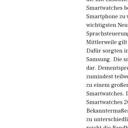
Smartwatches be
Smartphone zu v
wichtigsten Neu
Sprachsteuerun
Mittlerweile gil
Dafür sorgten i
Samsung. Die sm
dar. Dementspre
zumindest teilwe
zu einem großen
Smartwatches. I
Smartwatches 2
Bekanntermaßen 
zu unterschiedl
reicht die Bandb