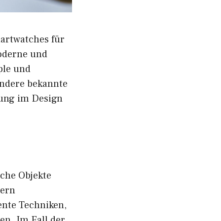
martwatches für
moderne und
ple und
ondere bekannte
rung im Design
sche Objekte
dern
ente Techniken,
en. Im Fall der