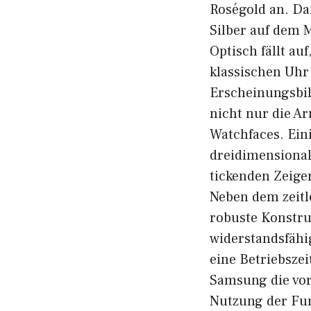
Roségold an. Da
Silber auf dem 
Optisch fällt a
klassischen Uhr 
Erscheinungsbil
nicht nur die A
Watchfaces. Eini
dreidimensionale
tickenden Zeiger
Neben dem zeitl
robuste Konstruk
widerstandsfähig
eine Betriebszei
Samsung die vor
Nutzung der Fu