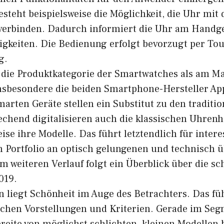
steht beispielsweise die Möglichkeit, die Uhr mit
erbinden. Dadurch informiert die Uhr am Handge
igkeiten. Die Bedienung erfolgt bevorzugt per To
g.
t die Produktkategorie der Smartwatches als am Mar
nsbesondere die beiden Smartphone-Hersteller Ap
arten Geräte stellen ein Substitut zu den traditi
chend digitalisieren auch die klassischen Uhrenh
ise ihre Modelle. Das führt letztendlich für intere
 Portfolio an optisch gelungenen und technisch
m weiteren Verlauf folgt ein Überblick über die s
019.
liegt Schönheit im Auge des Betrachters. Das fü
ichen Vorstellungen und Kriterien. Gerade im Se
reite von möglichst schlichten, kleinen Modellen b