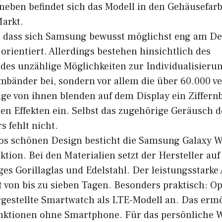
neben befindet sich das Modell in den Gehäusefa
Markt.
uf, dass sich Samsung bewusst möglichst eng am De
orientiert. Allerdings bestehen hinsichtlich des
des unzählige Möglichkeiten zur Individualisieru
rmbänder bei, sondern vor allem die über 60.000 v
ge von ihnen blenden auf dem Display ein Ziffernb
n Effekten ein. Selbst das zugehörige Geräusch de
s fehlt nicht.
os schönen Design besticht die Samsung Galaxy W
tion. Bei den Materialien setzt der Hersteller auf
es Gorillaglas und Edelstahl. Der leistungsstarke
t von bis zu sieben Tagen. Besonders praktisch: Op
gestellte Smartwatch als LTE-Modell an. Das ermö
nktionen ohne Smartphone. Für das persönliche 