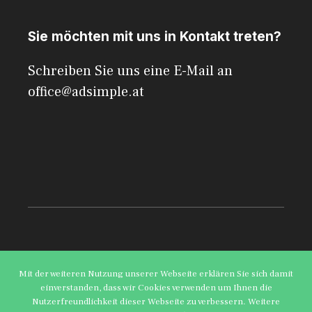
Sie möchten mit uns in Kontakt treten?
Schreiben Sie uns eine E-Mail an
office@adsimple.at
© 2026 AdSimple
Mit der weiteren Nutzung unserer Webseite erklären Sie sich damit
einverstanden, dass wir Cookies verwenden um Ihnen die
Datenschutzerklärung
Impressum
Nutzerfreundlichkeit dieser Webseite zu verbessern. Weitere